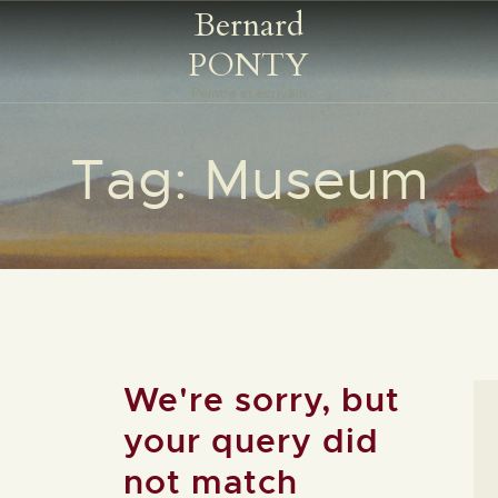
Bernard
ACCUEIL
PONTY
BIOGRAPHIE
Bernard PONTY
Peintre et écrivain
Peintre et écrivain
GALERIES
Tag: Museum
ŒUVRES ÉCRITES
CONTACT
We're sorry, but
your query did
not match