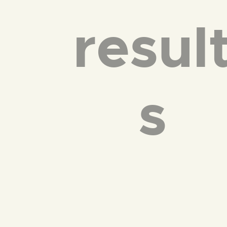
resul
s