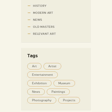
HISTORY
MODERN ART
NEWS
OLD MASTERS
RELEVANT ART
Tags
Art
Artist
Entertainment
Exhibition
Museum
News
Paintings
Photography
Projects