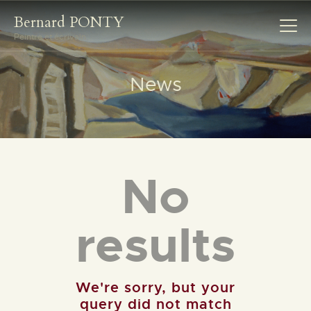
Bernard PONTY
Peintre et écrivain
Bernard PONTY
Peintre et écrivain
News
ACCUEIL
BIOGRAPHIE
GALERIES
ŒUVRES ÉCRITES
No
CONTACT
results
We're sorry, but your
query did not match