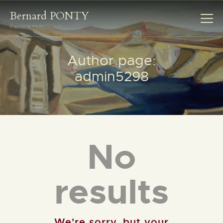
Bernard PONTY
Peintre et écrivain
Bernard PONTY
Peintre et écrivain
Author page:
admin5298
ACCUEIL
BIOGRAPHIE
GALERIES
ŒUVRES ÉCRITES
CONTACT
No
results
We're sorry, but your