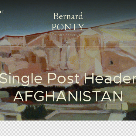
IE
Bernard
PONTY
Peintre et écrivain
20 janvier 2022
Single Post Heade
AFGHANISTAN